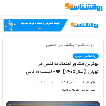
تغییر
پوسته
روانشناستو
/
روانشناسی عمومی
روانشناسی عمومی
بهترین مشاور اعتماد به نفس در
تهران【سال1405】❤️+ لیست 10 تایی
فائزه شهداد
29 مرداد 1402
0
512
زمان تقریبی مطالعه 8 دقیقه