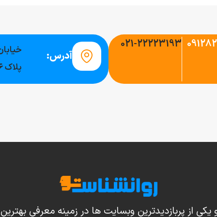
021-22223193
09128
خیابان
آدرس:
پلاک ۶
یکی از پربازدیدترین وبسایت ها در زمینه معرفی بهترین 