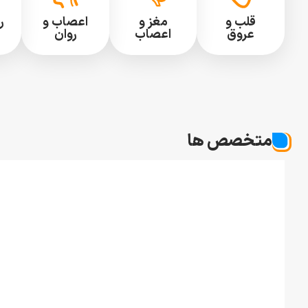
قلب و
مغز و
اعصاب و
ر
عروق
اعصاب
روان
متخصص ها