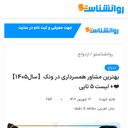
تغییر
پوسته
روانشناستو
/
ازدواج
ازدواج
بهترین مشاور همسرداری در ونک【سال1405】
❤️+ لیست 5 تایی
فائزه شهداد
12 شهریور 1402
0
254
زمان تقریبی مطالعه 5 دقیقه