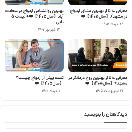
معرفی 10 تا از بهترین مشاور ازدواج
بهترین روانشناس ازدواج در سعادت
در مشهد⚡【سال1405】❤️
آباد【سال1405】❤️+ لیست 5
تایی
24 خرداد 1405
12 شهریور 1402
معرفی 10تا از بهترین زوج درمانگر در
تست پیش از ازدواج چیست؟
مشهد⭐【سال1405】❤️
【سال1405】❤️
22 اردیبهشت 1405
1 خرداد 1402
دیدگاهتان را بنویسید