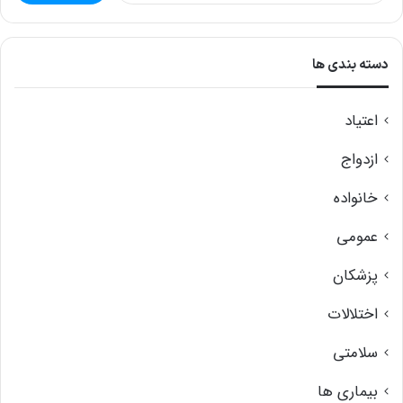
س
ت
دسته بندی ها
ج
و
اعتیاد
ب
ر
ازدواج
ا
خانواده
ی
عمومی
:
پزشکان
اختلالات
سلامتی
بیماری ها