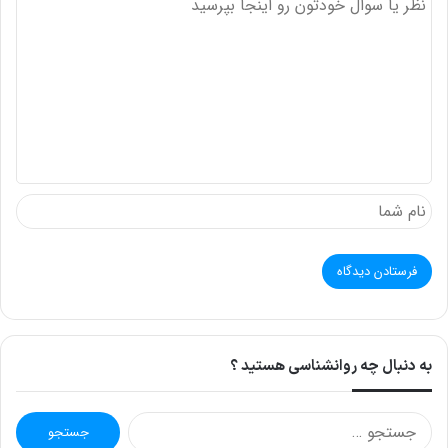
د
ی
د
گ
ا
ه
به دنبال چه روانشناسی هستید ؟
ج