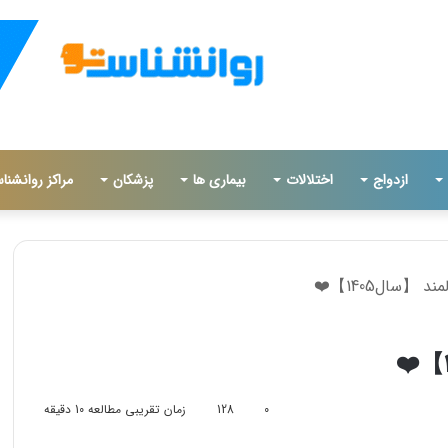
ازدواج
اختلالات
بیماری ها
پزشکان
مراکز روانشنا
 【سال1405】❤️
0
128
زمان تقریبی مطالعه 10 دقیقه