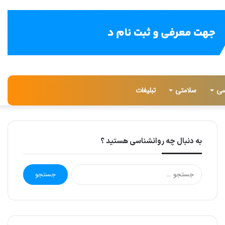
تغییر
جستج
سی
سلامتی
تبلیغات
پوسته
برای
به دنبال چه روانشناسی هستید ؟
ج
س
ت
ج